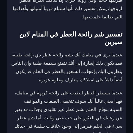
طريقها حالياً. وفي رؤية أخرى، إذا قدمت المرأة العطر
لزوجها، يمكن تفسير ذلك بأنها ستبلغ قريباً أمنياتها وأهدافها
التي طالما حلمت بها.
تفسير شم رائحة العطر في المنام لابن
سيرين
عندما ترى في منامك أنك تشم رائحة عطر ذي رائحة طيبة،
فقد يكون ذلك إشارة إلى أنك تتمتع بسمعة طيبة وأن الناس
ينظرون إليك بإعجاب. الشعور بالعطر في الحلم قد يكون
أيضاً دليلاً على امتلاكك معارف وعلوم غزيرة.
عندما يسيطر العطر الطيب على رائحة كريهة في منامك،
فهذا يعني غالباً أنك سوف تتخطى الصعاب والمواقف
السيئة بنجاح. الحلم بشم عطر غير تقليدي وجذاب قد يعبر
عن رغبتك في العثور على حب غني وثابت. أما شم عطر
سيء في الحلم فيرمز إلى وجود علاقات سلبية في حياتك