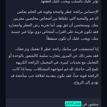
تؤثر عليك بالسلب ويجب عليك قطعها.
الإحساس برائحة عطر واضحة وقوية في الحلم يعكس
الدعم والمحبة التي تتلقاها من أشخاص مخلصين مقربين
منك، ويستحسن أن تثق بهم. أما تجربة رش العطر وانتشاره
فقد تكون قرينة على اقتراب أشخاص ذوي نوايا غير حسنة
منك، ويجب عليك أن تكون متيقظاً.
إذا استنشقت في منامك رائحة عطر لا تعجبك وتزعجك،
فقد يعبر ذلك عن المرور بتجارب سلبية كالشعور بالوحدة أو
التعامل مع تحديات كبيرة. في المجمل، الرائحة الكريهة
تلمح إلى حاجتك للدعم لمواجهة المشكلات. بينما إذا كانت
الرائحة قوية جداً، فقد تكون مقدمة لعلاقة حب متأججة قد
تؤدي إلى الزواج.
منشور في
تفسير الاحلام