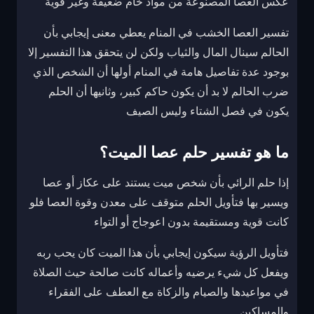
عكس العصا المصنوعة من مواد خام ضعيفة وغير قوية
تفسير العصا الخشب في المنام يعطي معنى إيجابي بأن
الحالم سينال المال والثياب ولكن لن يتحقق هذا التفسير إلا
بوجود عدة تفاصيل هامة في المنام أولها أن الشخص الذي
ضرب الحالم لا بد أن يكون حاكم كبير، وثانيها أن الحلم
يكون في فصل الشتاء وليس الصيف
ما هو تفسير حلم عصا الميت؟
إذا حلم الرائي بأن شخص ميت يستند على عكاز أو عصا
ويسير بها فتأويل الحلم متوقف على معدن وقوة العصا فلو
كانت قوية ومستقيمة بدون اعوجاج أو التواء
فتأويل الرؤية سيكون إيجابي بأن هذا الميت كان يحب ربه
ويفعل كل شيء يرضيه وأعماله كانت صالحة حيث الصلاة
في مواعيدها والصيام والزكاة مع العطف على الفقراء
والمساكين