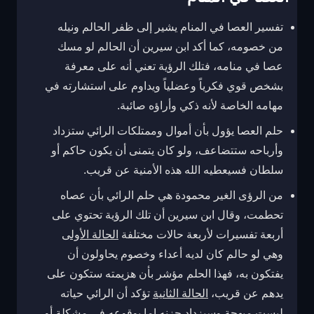
تفسير العصا في المنام يشير إلى ظفر الحالم ونيله
من خصومه، كما أكد ابن سيرين أن الحالم لو مسك
عصا في منامه، فتلك الرؤية تعني أنه على معرفة
بشخص قوي فكرياً وعضلياً ويداوم على استشارته في
مهامه الخاصة لأنه ذكي وأراؤه صائبة.
حلم العصا يؤول بأن أموال وممتلكات الرائي ستزداد
وأرباحه ستتضاعف، ولو كان يتمنى أن يكون حاكم أو
سلطان فسيعطيه الله هذه الأمنية عن قريب.
من الرؤى الغير محمودة هي حلم الرائي بأن عصاه
تحطمت، وقال ابن سيرين أن تلك الرؤية تحتوي على
أربعة تفسيرات لأربعة حالات مختلفة
الحالة الأولى
وهي لو حالم كان لديه أعداء وخصوم يحاولون أن
يفتكون به، فهذا الحلم مؤشر بأن هزيمته ستكون على
يدهم عن قريب،
الحالة الثانية
تؤكد أن الرائي حياته
ليست مبهجة وسيزداد حزنه إما بوقوعه في مشكلة أو