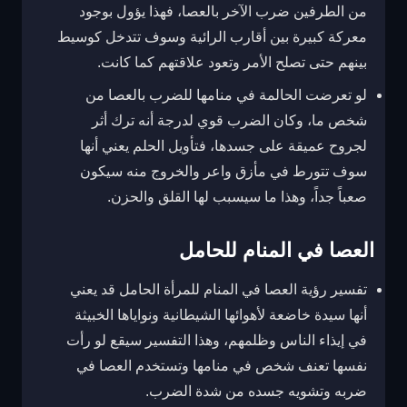
من الطرفين ضرب الآخر بالعصا، فهذا يؤول بوجود
معركة كبيرة بين أقارب الرائية وسوف تتدخل كوسيط
بينهم حتى تصلح الأمر وتعود علاقتهم كما كانت.
لو تعرضت الحالمة في منامها للضرب بالعصا من
شخص ما، وكان الضرب قوي لدرجة أنه ترك أثر
لجروح عميقة على جسدها، فتأويل الحلم يعني أنها
سوف تتورط في مأزق واعر والخروج منه سيكون
صعباً جداً، وهذا ما سيسبب لها القلق والحزن.
العصا في المنام للحامل
تفسير رؤية العصا في المنام للمرأة الحامل قد يعني
أنها سيدة خاضعة لأهوائها الشيطانية ونواياها الخبيثة
في إيذاء الناس وظلمهم، وهذا التفسير سيقع لو رأت
نفسها تعنف شخص في منامها وتستخدم العصا في
ضربه وتشويه جسده من شدة الضرب.