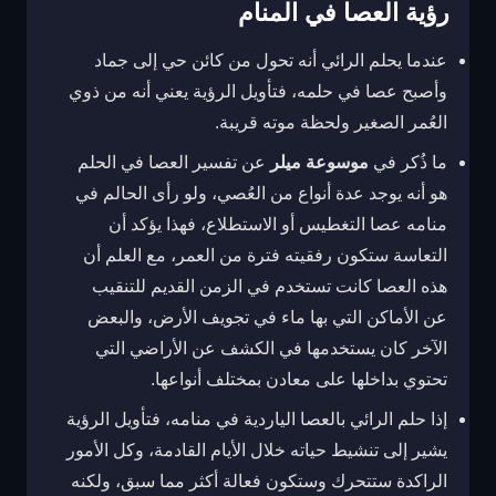
رؤية العصا في المنام
عندما يحلم الرائي أنه تحول من كائن حي إلى جماد
وأصبح عصا في حلمه، فتأويل الرؤية يعني أنه من ذوي
العُمر الصغير ولحظة موته قريبة.
ما ذُكر في
موسوعة ميلر
عن تفسير العصا في الحلم
هو أنه يوجد عدة أنواع من العُصي، ولو رأى الحالم في
منامه عصا التغطيس أو الاستطلاع، فهذا يؤكد أن
التعاسة ستكون رفقيته فترة من العمر، مع العلم أن
هذه العصا كانت تستخدم في الزمن القديم للتنقيب
عن الأماكن التي بها ماء في تجويف الأرض، والبعض
الآخر كان يستخدمها في الكشف عن الأراضي التي
تحتوي بداخلها على معادن بمختلف أنواعها.
إذا حلم الرائي بالعصا الياردية في منامه، فتأويل الرؤية
يشير إلى تنشيط حياته خلال الأيام القادمة، وكل الأمور
الراكدة ستتحرك وستكون فعالة أكثر مما سبق، ولكنه