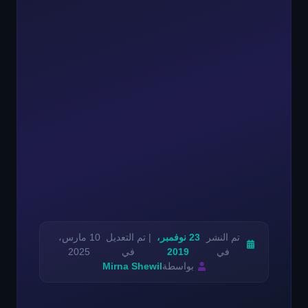
تم النشر
23 نوفمبر،
| تم التعديل
10 مارس،
في
2019
في
2025
بواسطة
Mirna Shewil