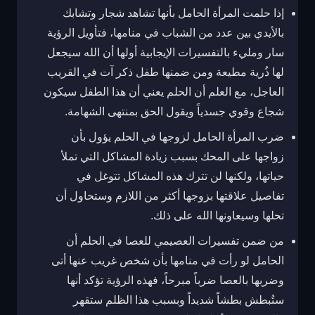
إذا حلمت المرأة الحامل بأنها تشاهد شجار وتشابك
بالأيدي بين عدد من الشباب في منامها، فتأويل الرؤية
سار ومليء بالتفسيرات الإيجابية أولها أن الله سيجعل
لها ذُرية مطيعة ومن ضمنها طفل ذكر آت في القريب
العاجل، مع العلم أن الحلم يعني أن هذا الطفل سيكون
شجاع وقوي جسدياً ويقول الحق بمنتهى الشهامة.
ضرب المرأة الحامل لزوجها في الحلم يؤول بأن
زواجها على المحك بسبب زيادة المشاكل التي تملأ
حياتها، ولكنها لن تترك هذه المشاكل تتوغل في
تفاصيل علاقتها بزوجها أكثر من اللازم وستحاول أن
تحلها وسيعاونها الله على ذلك.
من ضمن تفسيرات العصيمي للعصا في الحلم أن
الحامل لو رأت في منامها بأن شخص غريب عنها أتى
وضربها بالعصا ضرباً مبرحاً، فهذه الرؤية تؤكد أنها
ستُبطش بطشاً شديداً وبسبب هذا الظلم ستقهر