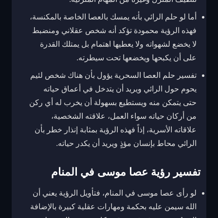
أما لو حلم الرائي بأنه يمسك بالعصا الخاصة بالمكنسة،
فهذه الرؤية محمودة تؤكد أنه شخص عقلاني ومنضبط
لا يخضع لشهواته ولا يعطيها اهتمام بل يمتلك القدرة
على أن يكبحها ويخضعها تحت سيطرته.
تفسير حلم العصا السحرية يؤول بأن هناك شخص لئيم
يحوم حول الرائي ويريد أن يتدخل في أعماق حياته
حتى يتمكن منه ويستطيع بسهولة أن يخرب له أي ركن
من أركان حياته سواء العمل، علاقته الشخصية،
علاقاته الأسرية، إذاً فهذه الرؤية بمثابة إنذار خطر بأن
الرائي محاط بإنسان مؤذٍ ويريد أن يكدر حياته.
تفسير رؤية عصا موسى في المنام
لو رأى عصا موسى في المنام، فتأويل الرؤية يعني أن
الله سيمن عليه بحكمة ومهارات عقلية كبيرة بالإضافة