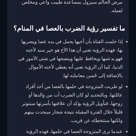
مرض الحالم سيزول بمساعدة طبيب واعي ومخلص
لعمله.
ما تفسير رؤية الضرب بالعصا في المنام؟
إذا حلمت الفتاة بأن أخيها يحمل في يده عصا ويضربها
بها، فهذه الرؤية تعني أن هذا الأخ هو خير سند لأخته
فهو يدعمها ويحافظ عليها وينصحها في شتى الأمور في
الدنيا، كما أن الرؤية تعني أنه يعطي لأخته الأموال
بالإضافة إلى حُسن معاملته لها.
لو ضُربت المتزوجة في حلمها بالعصا من أحد أفراد
عائلتها، وبالتحديد لو كان الضرب آت من والدها أو
زوجها، فتأويل الرؤية يؤكد أن علاقتها بأسرتها ستتوتر
قليلاً خلال الفترة المقبلة نتيجة شجار سيحدث بينهم
ولكنها ستتخطاه عن قريب.
عندما ترى المتزوجة العصا في حلمها، فهذه الرؤية