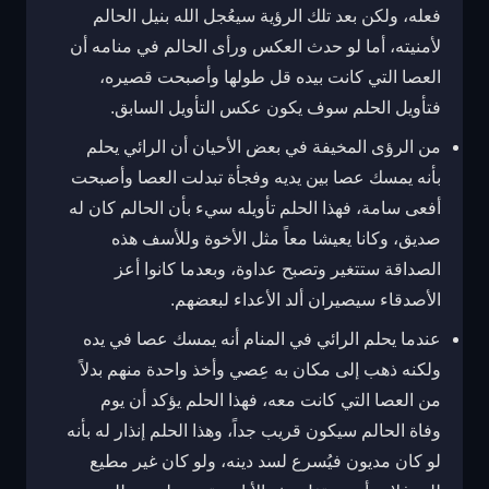
فعله، ولكن بعد تلك الرؤية سيعُجل الله بنيل الحالم
لأمنيته، أما لو حدث العكس ورأى الحالم في منامه أن
العصا التي كانت بيده قل طولها وأصبحت قصيره،
فتأويل الحلم سوف يكون عكس التأويل السابق.
من الرؤى المخيفة في بعض الأحيان أن الرائي يحلم
بأنه يمسك عصا بين يديه وفجأة تبدلت العصا وأصبحت
أفعى سامة، فهذا الحلم تأويله سيء بأن الحالم كان له
صديق، وكانا يعيشا معاً مثل الأخوة وللأسف هذه
الصداقة ستتغير وتصبح عداوة، وبعدما كانوا أعز
الأصدقاء سيصيران ألد الأعداء لبعضهم.
عندما يحلم الرائي في المنام أنه يمسك عصا في يده
ولكنه ذهب إلى مكان به عِصي وأخذ واحدة منهم بدلاً
من العصا التي كانت معه، فهذا الحلم يؤكد أن يوم
وفاة الحالم سيكون قريب جداً، وهذا الحلم إنذار له بأنه
لو كان مديون فيُسرع لسد دينه، ولو كان غير مطيع