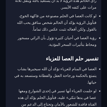
رأى الحالم هذه الرؤية لا بد أن يستعيذ بالله ويتفل ثلاثة
مرات على كتفه الأيسر.
لو كانت العصا في الحلم مصنوعة من فاكهة الخوخ،
فتأويل الرؤية يؤكد أن الحالم شخص منافق يحب الله
بالقول ولكن أفعاله تثبت عكس ذلك تماماً.
رؤية العصا في أحيان كثيرة تؤول بأن الرائي مسحور
ومحاط بتأثيرات السحر المؤذية.
تفسير حلم العصا للعزباء
العصا في المنام للعزباء تؤكد أن الله سيجبرها بشاب
يتمتع بالحكمة ورجاحة العقل والفطانة وستسعد به في
حياتها.
لو حلمت العزباء أنها تسير في إحدى الشوارع ومعها
عصا في يدها تتكيء عليه، فتأويل الحلم يؤكد أن هذه
الفتاة فاقدة للشعور بالأمان وتحتاج إلى الدعم من