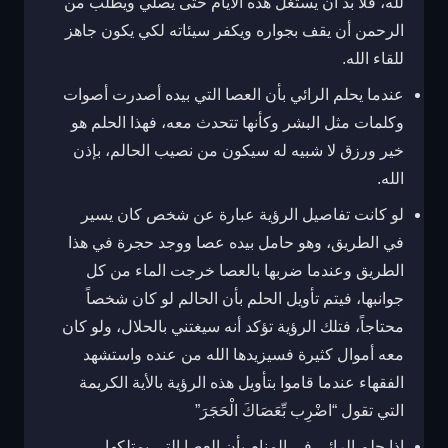
لله، فلا بد أن يستغل هذه الأيام حتى يصلي ويطلب من
الرحمن أن يقف بجواره ويكفر سيئاته لكي يكون جاهز
للقاء الله.
عندما يحلم الرائي بأن العصا التي بيده أصدرت أصوات
وكلمات مثل البشر وكأنها تتحدث معه، فهذا الحلم هو
خير ورزق لا شبيه له سيكون من نصيب الحالم، بإذن
الله.
لو كانت تفاصيل الرؤية عبارة عن شخص كان يسير
في الطريق، وهو حامل بيده عصا ووجد حجرة في هذا
الطريق وعندما ضربها بالعصا خرجت الماء من كل
جوانبها، فيتم تأويل الحلم بأن الحالم لو كان شخصاً
محتاجاً، فتلك الرؤية تؤكد أنه سيغتني بالحلال، ولو كان
معه أموال كثيرة فسيزيدها الله من عنده واستشهد
الفقهاء عندما قاموا بتأويل هذه الرؤية بالأية الكريمة
التي تقول “اضْرِب بِّعَصَاكَ الْحَجَرَ”
إذا حلم الرائي في المنام بأن العصا التي يمتلكها