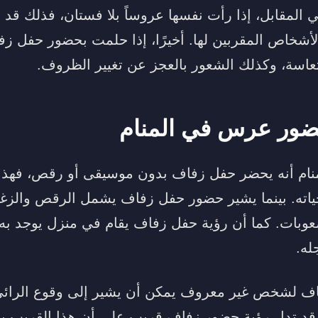
ي المقابل، إذا رأت نفسها عروساً بلا فستان، فذلك قد ي
أشخاص المقربين لها. أخيرًا، إذا حلمت بحضور حفل زف
عاسة، وكذلك الشعور بالعجز عن تغيير الظروف.
ضور عرس في المنام
ام أنه يحضر حفل زفاف بدون موسيقى أو رقص، فهذا ي
ياته. بينما يشير حضور حفل زفاف يشمل الرقص والزغار
وبات. كما أن رؤية حفل زفاف يقام في منزل يوجد به 
له.
ف لشخص غير معروف يمكن أن يشير إلى وقوع الرائي
قد تدل رؤية حضور زفاف قريب على أن هذا القريب يح