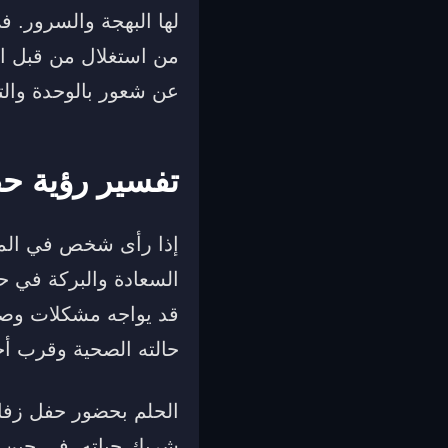
لها البهجة والسرور. ف
من استغلال من قبل ال
عن شعور بالوحدة والت
تفسير رؤية ح
إذا رأى شخص في المن
السعادة والبركة في ح
قد يواجه مشكلات وصع
حالته الصحية وقرب أج
الحلم بحضور حفل زفا
شريك حياته. في حين 