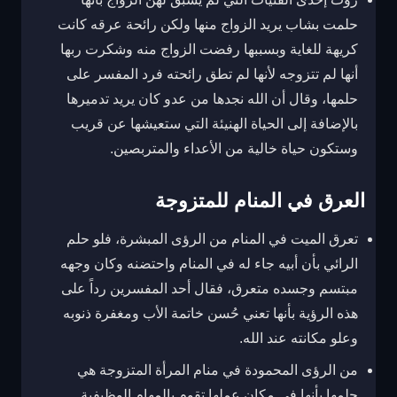
حلمت بشاب يريد الزواج منها ولكن رائحة عرقه كانت
كريهة للغاية وبسببها رفضت الزواج منه وشكرت ربها
أنها لم تتزوجه لأنها لم تطق رائحته فرد المفسر على
حلمها، وقال أن الله نجدها من عدو كان يريد تدميرها
بالإضافة إلى الحياة الهنيئة التي ستعيشها عن قريب
وستكون حياة خالية من الأعداء والمتربصين.
العرق في المنام للمتزوجة
تعرق الميت في المنام من الرؤى المبشرة، فلو حلم
الرائي بأن أبيه جاء له في المنام واحتضنه وكان وجهه
مبتسم وجسده متعرق، فقال أحد المفسرين رداً على
هذه الرؤية بأنها تعني حُسن خاتمة الأب ومغفرة ذنوبه
وعلو مكانته عند الله.
من الرؤى المحمودة في منام المرأة المتزوجة هي
حلمها بأنها في مكان عملها تقوم بالمهام الوظيفية