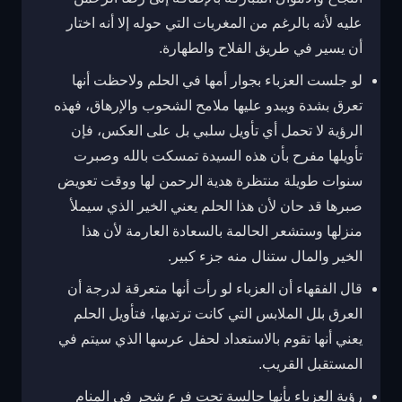
عليه لأنه بالرغم من المغريات التي حوله إلا أنه اختار
أن يسير في طريق الفلاح والطهارة.
لو جلست العزباء بجوار أمها في الحلم ولاحظت أنها
تعرق بشدة ويبدو عليها ملامح الشحوب والإرهاق، فهذه
الرؤية لا تحمل أي تأويل سلبي بل على العكس، فإن
تأويلها مفرح بأن هذه السيدة تمسكت بالله وصبرت
سنوات طويلة منتظرة هدية الرحمن لها ووقت تعويض
صبرها قد حان لأن هذا الحلم يعني الخير الذي سيملأ
منزلها وستشعر الحالمة بالسعادة العارمة لأن هذا
الخير والمال ستنال منه جزء كبير.
قال الفقهاء أن العزباء لو رأت أنها متعرقة لدرجة أن
العرق بلل الملابس التي كانت ترتديها، فتأويل الحلم
يعني أنها تقوم بالاستعداد لحفل عرسها الذي سيتم في
المستقبل القريب.
رؤية العزباء بأنها جالسة تحت فرع شجر في المنام