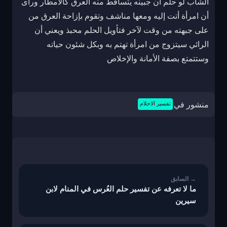
الشاب لو حلم أن جبينه يتساقط منه العرق كالأمطار ورأى
أن امرأة أتت إليه ومعها مناشف وتقوم بإزاحة العرق من
على جبهته من وقت لآخر فتأويل الحلم محبذ ويعني أن
الرائي سيتزوج من امرأة تهتم به وبكل شئون حياته
وستتمتع بصفة الأمانة والإخلاص
منشور في
تفسير الاحلام
تصفّح
المقالات
ما لا تعرفه عن تفسير حلم العُرس في المنام لابن
سيرين