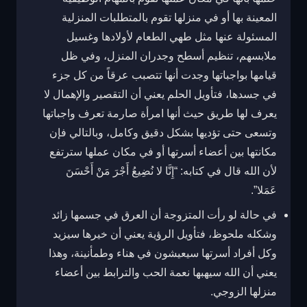
المعينة بها أو في منزلها تقوم بالمتطلبات المنزلية
المسئولة عنها مثل طهي الطعام لأولادها وغسيل
ملابسهم، تنظيم أسطح وجدران المنزل، وفي ظل
قيامها بواجباتها وجدت أنها تتصبب عرقاً من كل جزء
في جسدها، فتأويل الحلم يعني أن التقصير والإهمال لا
يعرف لها طريق حيث أنها امرأة صارمة تعرف واجباتها
وتسعى حتى تؤديها بشكل دقيق وكامل، وبالتالي فإن
مكانتها بين أعضاء أسرتها أو في مكان عملها سترتفع
لأن الله قال في كتابه: “إِنَّا لا نُضِيعُ أَجْرَ مَنْ أَحْسَنَ
عَمَلا”.
في حالة لو رأت المتزوجة أن العرق في جسمها زائد
وشكله ملحوظ، فتأويل الرؤية يعني أن خيرها سيزيد
وكل أفراد أسرتها سيعيشون في هناء وطمأنينة، وهذا
يعني أن الله سيهبها نعمة الحب والترابط بين أعضاء
منزلها الزوجي.