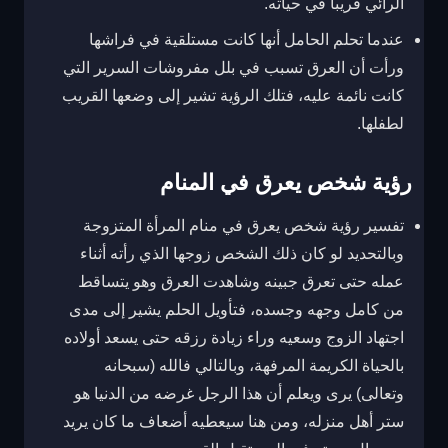
الرائي قريباً في حياته.
عندما تحلم الحامل أنها كانت مستلقية في فراشها
ورأت أن العرق تسبب في بلل مفروشات السرير التي
كانت نائمة عليه، فتلك الرؤية تشير إلى وضعها القريب
لطفلها.
رؤية شخص يعرق في المنام
تفسير رؤية شخص يعرق في منام المرأة المتزوجة
وبالتحديد لو كان ذلك الشخص زوجها الذي رأته أثناء
عمله حتى تعرق جبينه وشاهدت العرق وهو يتساقط
من كامل وجهه وجسده، فتأويل الحلم يشير إلى مدى
اجتهاد الزوج وسعيه وراء زيادة رزقه حتى يسعد أولاده
بالحياة الكريمة المرفهة، وبالتالي فالله (سبحانه
وتعالى) يرى ويعلم أن هذا الرجل غرضه من الدنيا هو
ستر أهل منزله، ومن هنا سيعطيه أضعاف ما كان يريد