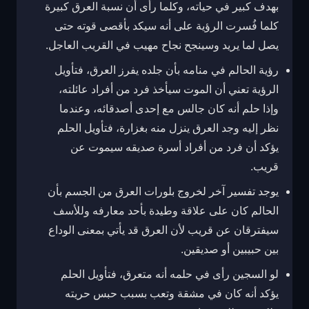
بهدف كبير في حياته، وكلما رأى أن نسبة العرق كبيرة
كلما فُسرت الرؤية على أنه سيكد بأقصى قوته حتى
يصل لما يريد وسينجح نجاح مهيب في القريب العاجل.
رؤية الحالم في منامه بأن جلده يفرز العرق، فتأويل
الرؤية تعني أن الموت سيأخذ فرد من أفراد عائلته،
وإذا حلم أنه كان جالس مع إحدى أصدقائه، وعندما
نظر إليه وجد العرق ينزل منه بغزارة، فتأويل الحلم
يؤكد أن فرد من أفراد أسرة صديقه سيموت عن
قريب.
يوجد تفسير آخر لخروج بلورات العرق من الجسم بأن
الحالم كان على علاقة وطيدة بأحد معارفه وللأسف
سيفترقان عن قريب لأن العرق قد يأتي بمعنى الوداع
بين حبيبين أو صديقين.
لو السجين رأى في حلمه أنه متعرق، فتأويل الحلم
يؤكد أنه كان في مشقة وتعب بسبب حبس حريته