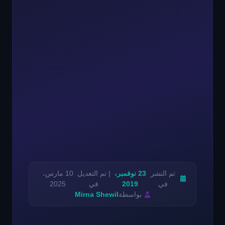
تم النشر
23 نوفمبر،
| تم التعديل
10 مارس،
في
2019
في
2025
بواسطة
Mirna Shewil