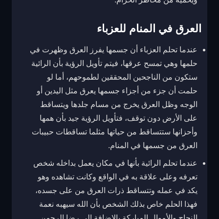
العرق في المنام للعزباء
عندما تحلم العزباء أن جسمها يفرز العرق وظهرت في
حلمها وهي تمسح عرقها، فيتم تأويل الرؤية بأن الرائية
ستكون من الناجحين المحققين لطموحهم، أما لو
حلمت أن جزء من أجزاء جسمها يعرق مثل اليدين أو
الوجه وظل العرق يخرج من مسام جلدها ويتساقط
على الأرض دون توقف، فتأويل الرؤية جيد بأن همها
وأحزانها ستتساقط من حياتها مثلما تساقطات حبيبات
العرق من جسمها في المنام.
عندما تحلم الرائية بأنها في مكان يعمل بداخله شخص
تعرفه وعلى علاقة به في الواقع وكانت تشاهده وهو
يكد في عمله وتتساقط ذرات العرق من على جسده،
فهذا الحلم خاص بذلك الشخص بأن الله سيهبه نعمة
النجاح والأموال المباركة بالإضافة إلى رضا الرحمن