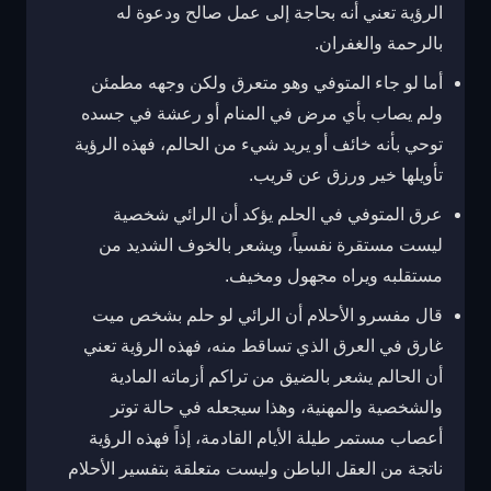
الرؤية تعني أنه بحاجة إلى عمل صالح ودعوة له
بالرحمة والغفران.
أما لو جاء المتوفي وهو متعرق ولكن وجهه مطمئن
ولم يصاب بأي مرض في المنام أو رعشة في جسده
توحي بأنه خائف أو يريد شيء من الحالم، فهذه الرؤية
تأويلها خير ورزق عن قريب.
عرق المتوفي في الحلم يؤكد أن الرائي شخصية
ليست مستقرة نفسياً، ويشعر بالخوف الشديد من
مستقلبه ويراه مجهول ومخيف.
قال مفسرو الأحلام أن الرائي لو حلم بشخص ميت
غارق في العرق الذي تساقط منه، فهذه الرؤية تعني
أن الحالم يشعر بالضيق من تراكم أزماته المادية
والشخصية والمهنية، وهذا سيجعله في حالة توتر
أعصاب مستمر طيلة الأيام القادمة، إذاً فهذه الرؤية
ناتجة من العقل الباطن وليست متعلقة بتفسير الأحلام