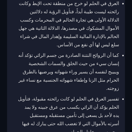
العرق في الحلم لو خرج من منطقة تحت الإبط وكانت
رائحته ليست طيبة أبداً، فتأويل الرؤية له دلالتين
الدلالة الأولى هي تجارة الحالم في المحرمات وكسب
الأموال المشكوك في مصدرها، الدلالة الثانية هي جهل
الحالم بالإدارة المالية السليمة وإهدار المال في شراء
سلع ليس لها أي نفع من الأساس.
كما أن الروائح النتنة الصادرة من جسم الرائي تؤكد أنه
إنسان سيء من حيث الخلق والسمات الشخصية
ويبيبح لنفسه أن يسير وراء شهواته ويرضيها بالطرق
الحرام مثل الزنا وإطفاء شهواته الجنسية مع نساء غير
زوجته.
تفسير العرق في الحلم لو كانت رائحته مقبولة، فتأويل
الحلم يؤكد أن الرائي يكسب من عرق جبينه ولا يمد
يده لأحد بل يسعى إلى تأمين مستقبله ومستقبل
أسرته بالأموال التي لا تغضب الله حتى يبارك له فيها
ويحميه من مخاطر الحرام.