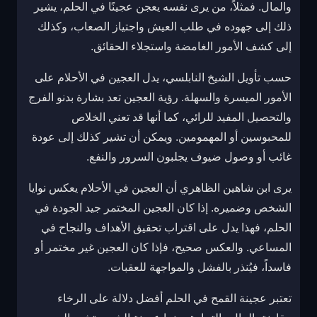
والمال. فمثلاً، من يرى نفسه يعجن عجينًا في الحلم، يشير
ذلك إلى جهوده في طلب العيش واجتياز الصعاب، وكذلك
إلى كشف الأمور الغامضة واستجلاء الحقائق.
حسب تأويل الشيخ النابلسي، يدل العجين في الأحلام على
الأمور الميسرة والسهلة. رؤية العجين تعد بشارة بدنو الفرج
والتحصيل المفيد للرائي، كما أنها قد تعني الخلاص
للمحبوسين أو المهمومين. ويمكن أن تشير كذلك إلى عودة
غائب أو وصول ضيوف يجلبون السرور والنفع.
يرى ابن شاهين الظاهري أن العجين في الأحلام يعكس نوايا
الشخص وضميره. إذا كان العجين المختمر جيد الجودة في
الحلم، فهذا يدل على اقتراب تحقيق الأهداف والنجاح في
المساعي. والعكس صحيح، فإذا كان العجين غير مختمر أو
فاسداً، فيُنذر بالفشل والمواجهة للعقبات.
تعتبر عجينة القمح في الحلم أفضل دلالة على الرخاء