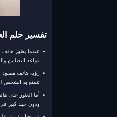
تفسير حلم ال
عندما يظهر هاتف ف
قواعد التضامن والم
رؤية هاتف مفقود وا
تتمتع به الشخص ا
أما العثور على ها
ودون جهد كبير في
في حال عثرت على 