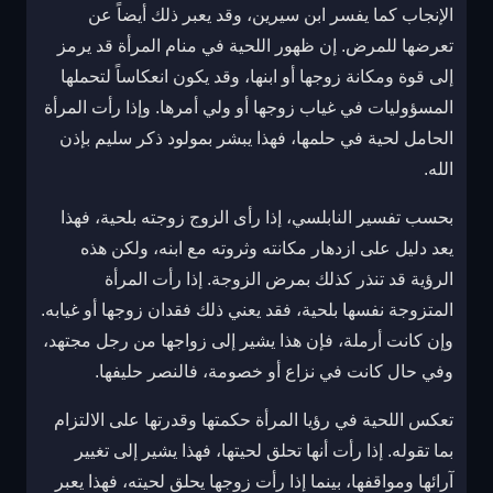
الإنجاب كما يفسر ابن سيرين، وقد يعبر ذلك أيضاً عن
تعرضها للمرض. إن ظهور اللحية في منام المرأة قد يرمز
إلى قوة ومكانة زوجها أو ابنها، وقد يكون انعكاساً لتحملها
المسؤوليات في غياب زوجها أو ولي أمرها. وإذا رأت المرأة
الحامل لحية في حلمها، فهذا يبشر بمولود ذكر سليم بإذن
الله.
بحسب تفسير النابلسي، إذا رأى الزوج زوجته بلحية، فهذا
يعد دليل على ازدهار مكانته وثروته مع ابنه، ولكن هذه
الرؤية قد تنذر كذلك بمرض الزوجة. إذا رأت المرأة
المتزوجة نفسها بلحية، فقد يعني ذلك فقدان زوجها أو غيابه.
وإن كانت أرملة، فإن هذا يشير إلى زواجها من رجل مجتهد،
وفي حال كانت في نزاع أو خصومة، فالنصر حليفها.
تعكس اللحية في رؤيا المرأة حكمتها وقدرتها على الالتزام
بما تقوله. إذا رأت أنها تحلق لحيتها، فهذا يشير إلى تغيير
آرائها ومواقفها، بينما إذا رأت زوجها يحلق لحيته، فهذا يعبر