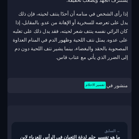
يستنزف الجهد ويصعب تحقيقه.
إذا رأى الشخص في منامه أن أحدًا ينتف لحيته، فإن ذلك
يدل على تعرضه للسخرية أو الإهانة من عدو. بالمقابل، إذا
كان الرائي نفسه ينتف شعر لحيته، فقد يدل ذلك على تغلبه
على عدوه. يمثل نتف اللحية وظهور الدم في المنام العداوة
المصحوبة بالحقد والبغضاء، بينما يشير نتف اللحية دون دم
إلى الضرر الذي يأتي مع عتاب قاس.
منشور في
تفسير الاحلام
تصفّح
المقالات
ما هو تفسير حلم لدغة الثعبان في الرأس للعزباء لابن