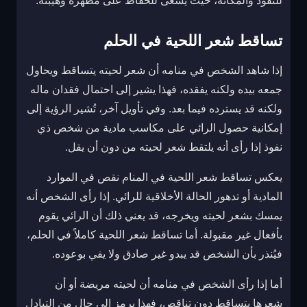
للنفوذ والمكانة، حيث يسعى للحفاظ على مظهره وهيبته.
تساقط شعر اللحية في الحلم
إذا شاهد الشخص في منامه أن شعر لحيته يتساقط ويحاول
جمعه بيده ولكنه يفقده، فهذا يشير إلى احتمال فقدان ماله
ولكنه قد يسترده فيما بعد. وفي تأويل آخر، تُشير الرؤية إلى
إمكانية حصول الرائي على مكاسب مادية من شخص ذي
نفوذ إذا رأى أنه يلتقط شعر لحيته من دون أن يقل.
يعكس تساقط شعر اللحية في المنام نقص في الموارد
المادية أو تدهور الحالة الأخلاقية للرائي. إذا رأى الشخص أنه
يمسك بشعر لحيته ويخرجه، قد يعني ذلك أن الرائي يقوم
بأفعال غير مقبولة. أما تساقط شعر اللحية كاملاً في الحلم،
فيُنذر بأن الشخص قد يبدو غير صادق ولا يفي بوعوده.
أما إذا رأى الشخص في منامه أن لحيته مريضة أو أن
شعرها يتساقط دون تناقص، فهذا يرمز إلى حال من التبادل