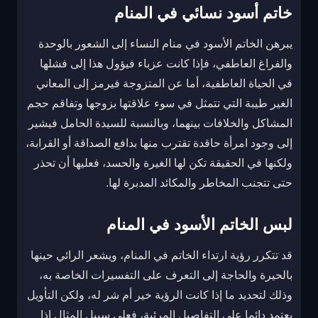
خاتم أسود نسائي في المنام
يبرهن الخاتم الأسود في منام النساء إلى الشعور بالوحدة
والفراغ العاطفي، فإذا كانت عزباء فيؤول هذا إلى فشلها
في الحياة العاطفية، أما عن المتزوجة فيرمز إلى المعاني
الغير طيبة التي تتمثل في سوء علاقتها بزوجها وتفاقم حجم
المشاكل والخلافات بينهما، وبالنسبة للسيدة الحامل فيشير
إلى وجود امرأة حاقدة تقترب منها بدافع الصداقة أو القرابة،
ولكنها في الحقيقة تكن لها الغيرة والحسد، فعليها أن تحذر
حتى تتجنب المخاطر والمكائد المدبرة لها.
لبس الخاتم الأسود في المنام
قد تتكرر رؤية ارتداء الخاتم في المنام، ويشعر الرائي حينها
بالحيرة والحاجة إلى التعرف على التفسيرات الخاصة به،
وذلك لتحديد ما إذا كانت الرؤية خير أم شر له، ولكن التأويل
يعتمد دائما على التفاصيل المرئية، فعلى سبيل المثال إذا