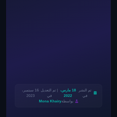
تم النشر
18 مارس،
| تم التعديل
16 سبتمبر،
في
2022
في
2023
بواسطة
Mona Khairy