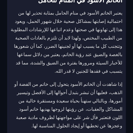
الخاتم الأسود في المنام للحامل
يعتبر الخاتم الأسود في منام الحامل بمثابة تحذير لها من
احتمالية إصابتها بمشاكل صحية خلال شهور الحمل، ويعود
هذا إلى تهاونها في صحتها وعدم اتباعها للإرشادات المطلوبة
من الطبيب المختص، ولهذا لابد أن تلتزم بالعادات الصحية
وتتجنب كل ما يسبب لها أو لجنينها الضرر، كما أن شعورها
بالغصة والضيق عند رؤية الخاتم، يعتبر من دلائل سماعها
للأخبار السيئة ومرورها بفترة من الضيق والشدة، مما قد
يتسبب في فقدها للجنين لا قدر الله.
إذا شاهدت أن الخاتم الأسود يتحول إلى خاتم من الفضة أو
الذهب، فعليها أن تبشر بتبدل أحوالها إلى الأفضل وتيسير
أمورها، وبالتالي ستهنأ بحياة سعيدة ومستقرة خالية من
المشاكل والعقبات، عن رؤيتها لزوجها يهديها خاتم أسود
اللون فتعتبر فأل شر على مواجهتها لظروف مادية صعبة
وعجزها عن تخطيها أو إيجاد الحلول المناسبة لها.