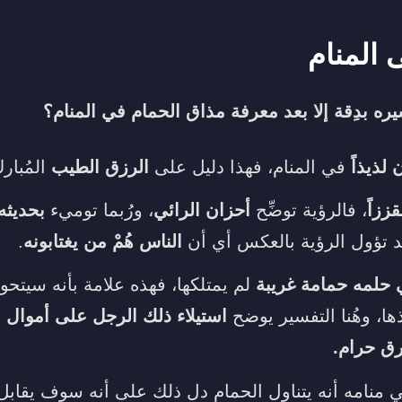
 المنام
يره بدِقة إلا بعد معرفة مذاق الحمام في المنام؟
 لذيذاً
في المنام، فهذا دليل على
الرزق الطيب
المُبار
قززاً
، فالرؤية توضِّح
أحزان الرائي
، ورُبما توميء
بحديثه
 تؤول الرؤية بالعكس أي أن
الناس هُمْ من يغتابونه
.
ي حلمه حمامة غريبة
لم يمتلكها، فهذه علامة بأنه سيتحو
ا، وهُنا التفسير يوضح
استيلاء ذلك الرجل على أموال ا
رق حرام.
منامه أنه يتناول الحمام دل ذلك على أنه سوف يقابل