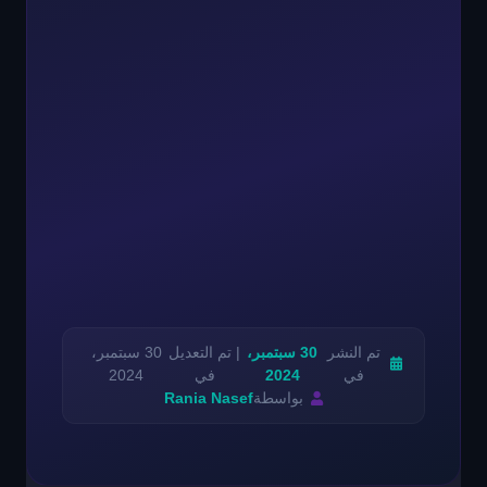
تم النشر
30 سبتمبر،
| تم التعديل
30 سبتمبر،
في
2024
في
2024
بواسطة
Rania Nasef