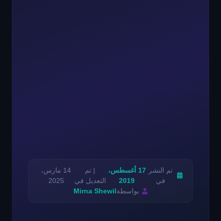
تم النشر
17 أغسطس،
| تم
14 مارس،
في
2019
التعديل في
2025
بواسطة
Mirna Shewil