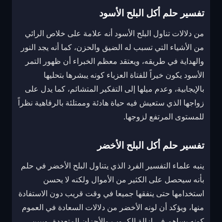
تفسير حلم أكل البلح الأسود
من دلالات تناول البلح الأسود أنه علامة على خلاص الرائي
من الأشياء التي تسبب له الضيق والحزن، كما أنه يجد النور
والهداية في طريقه، ويعتقد معظم الخبراء أن ظهور التمر
الأسود يكون خيراً للفتاة العزباء كونه يبشرها بتحليها
بالإيجابية، وعدم ميلها إلى التفكير المتشائم، كما يدل على
زواجها الذي ستعيش فيه حياة هادئة وممتلئة بالرفاهية نظراً
للمستوى المرتفع لزوجها.
تفسير حلم أكل البلح الأخضر
ينبه علماء التفسير الفرد الذي يتناول البلح الأخضر في حلم
بأنه سيحصل على الكثير من الأموال ولكنه لا يحسن
استخدامها حتى ينفقها جميعا في وقت قريب دون الاستفادة
منها، ويؤكد أن لونه الأخضر من دلالات السعادة في العموم
كونه يساهم في إزالة الكروب والأحزان المتعددة، ويبين